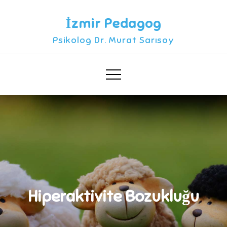
Skip
to
İzmir Pedagog
content
Psikolog Dr. Murat Sarısoy
Hiperaktivite Bozukluğu