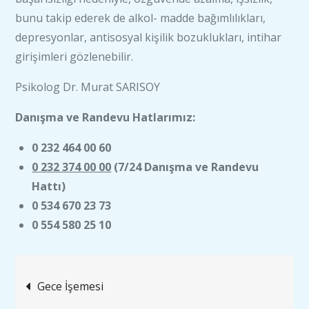
bunu takip ederek de alkol- madde bağımlılıkları,
depresyonlar, antisosyal kişilik bozuklukları, intihar
girişimleri gözlenebilir.
Psikolog Dr. Murat SARISOY
Danışma ve Randevu Hatlarımız:
0 232 464 00 60
0 232 374 00 00
(7/24 Danışma ve Randevu
Hattı)
0 534 670 23 73
0 554 580 25 10
Yazı
Gece İşemesi